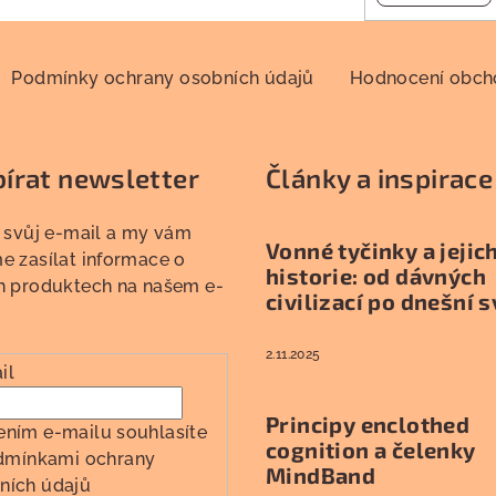
Podmínky ochrany osobních údajů
Hodnocení obc
írat newsletter
Články a inspirace
 svůj e-mail a my vám
Vonné tyčinky a jejic
 zasílat informace o
historie: od dávných
h produktech na našem e-
civilizací po dnešní s
2.11.2025
il
Principy enclothed
ením e-mailu souhlasíte
cognition a čelenky
dmínkami ochrany
MindBand
ních údajů