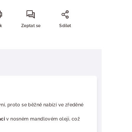
sk
Zeptat se
Sdílet
ní, proto se běžně nabízí ve zředěné
ci
v nosném mandlovém oleji, což