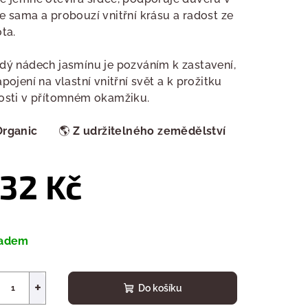
e sama a probouzí vnitřní krásu a radost ze
ota.
dý nádech jasmínu je pozváním k zastavení,
apojení na vlastní vnitřní svět a k prožitku
osti v přítomném okamžiku.
Organic
🌎
Z udržitelného zemědělství
32 Kč
ná
a:
ladem
+
Do košíku