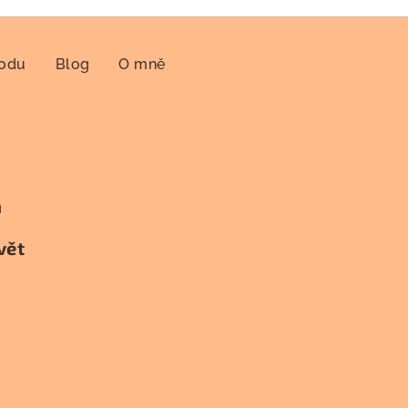
hodu
Blog
O mně
h
vět