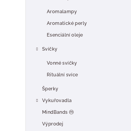
r
a
Aromalampy
n
Aromatické perly
n
Esenciální oleje
í
Svíčky
p
Vonné svíčky
a
Rituální svíce
n
e
Šperky
l
Vykuřovadla
MindBands ⓜ
Výprodej