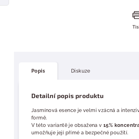
Ti
Popis
Diskuze
Detailní popis produktu
Jasmínová esence je velmi vzácná a intenziv
formě.
V této variantě je obsažena v
15% koncentra
umožňuje její přímé a bezpečné použití.