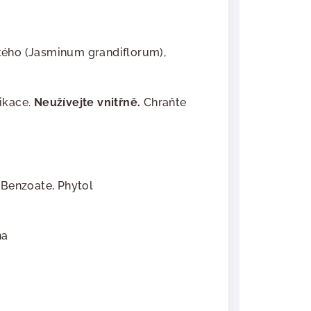
tého (Jasminum grandiflorum),
ikace.
Neužívejte vnitřně.
Chraňte
 Benzoate, Phytol
na