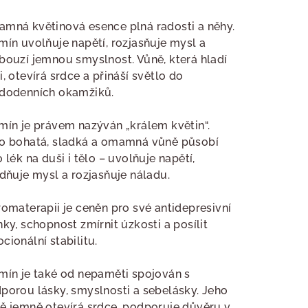
nocení
duktu
mná květinová esence plná radosti a něhy.
mín uvolňuje napětí, rozjasňuje mysl a
bouzí jemnou smyslnost. Vůně, která hladí
i, otevírá srdce a přináší světlo do
dodenních okamžiků.
zdiček.
mín je právem nazýván „králem květin“.
o bohatá, sladká a omamná vůně působí
o lék na duši i tělo – uvolňuje napětí,
idňuje mysl a rozjasňuje náladu.
romaterapii je ceněn pro své antidepresivní
nky, schopnost zmírnit úzkosti a posílit
cionální stabilitu.
mín je také od nepaměti spojován s
porou lásky, smyslnosti a sebelásky. Jeho
ě jemně otevírá srdce, podporuje důvěru v