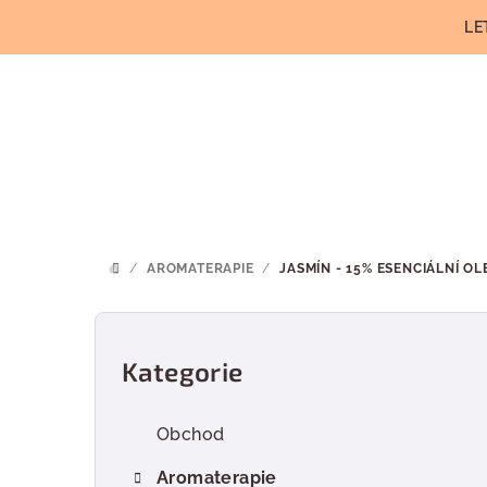
Přejít
LE
na
obsah
/
AROMATERAPIE
/
JASMÍN - 15% ESENCIÁLNÍ OL
DOMŮ
P
o
Kategorie
Přeskočit
kategorie
s
Obchod
t
Aromaterapie