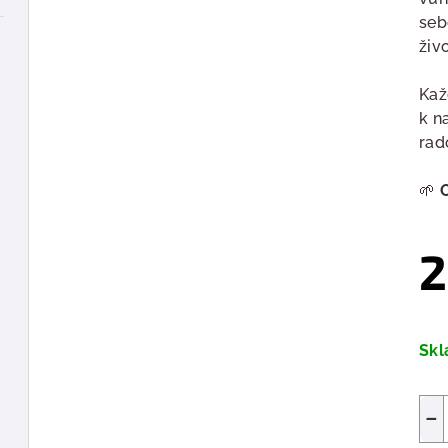
seb
živ
Kaž
k n
rad
🌱
2
Měr
cen
Sk
−