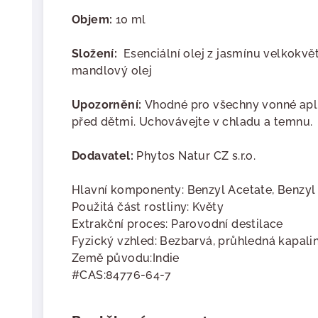
Objem:
10 ml
Složení:
Esenciální olej z jasmínu velkokvě
mandlový olej
Upozornění:
Vhodné pro všechny vonné apl
před dětmi. Uchovávejte v chladu a temnu.
Dodavatel:
Phytos Natur CZ s.r.o.
Hlavní komponenty:
Benzyl Acetate, Benzyl
Použitá část rostliny:
Květy
Extrakční proces:
Parovodní destilace
Fyzický vzhled:
Bezbarvá, průhledná kapali
Země původu:
Indie
#CAS:
84776-64-7