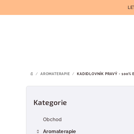
Přejít
LE
na
obsah
/
AROMATERAPIE
/
KADIDLOVNÍK PRAVÝ - 100% 
DOMŮ
P
o
Kategorie
Přeskočit
kategorie
s
Obchod
t
Aromaterapie