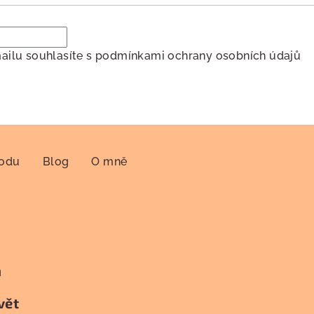
ailu souhlasíte s
podmínkami ochrany osobních údajů
hodu
Blog
O mně
h
vět