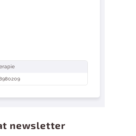
erapie
8980209
at newsletter