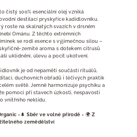
nocení
duktu
to čistý 100% esenciální olej vzniká
ovodní destilací pryskyřice kadidlovníku,
rý roste na skalnatých svazích v drsném
nebí Ománu. Z těchto extrémních
mínek se rodí esence s výjimečnou silou –
zdiček.
skyřičně-zemité aroma s dotekem citrusů
náší uklidnění, úlevu a pocit ukotvení.
idlovník je od nepaměti součástí rituálů,
itací, duchovních obřadů i léčivých praktik
celém světě. Jemně harmonizuje psychiku a
e pomoci při stavech úzkosti, nespavosti
o vnitřního neklidu.
Organic -
🌲
Sběr ve volné přírodě
-
🌍
Z
žitelného zemědělství