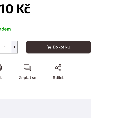
10 Kč
ná
a:
ladem
+
Do košíku
sk
Zeptat se
Sdílet