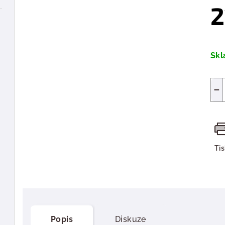
2
Měr
cen
Sk
−
Ti
Popis
Diskuze