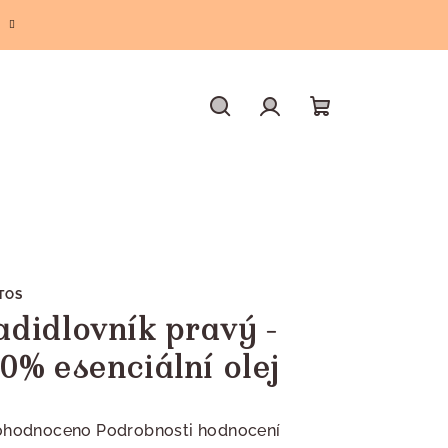
Hledat
Přihlášení
Nákupní
košík
TOS
adidlovník pravý -
00% esenciální olej
měrné
ohodnoceno
Podrobnosti hodnocení