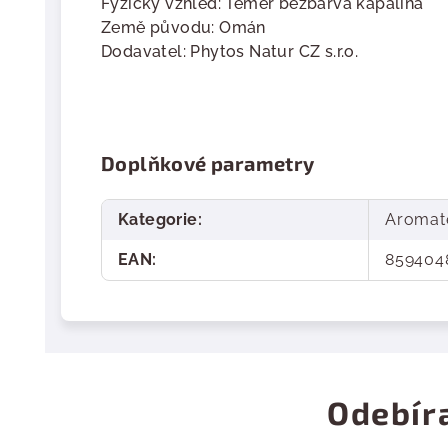
Fyzický vzhled:
Téměř bezbarvá kapalina
Země původu:
Omán
Dodavatel:
Phytos Natur CZ s.r.o.
Doplňkové parametry
Kategorie
:
Aromat
EAN
:
859404
Odebír