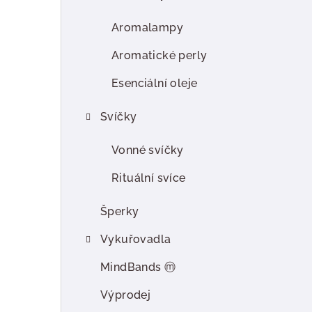
r
a
Aromalampy
n
Aromatické perly
n
Esenciální oleje
í
Svíčky
p
Vonné svíčky
a
Rituální svíce
n
e
Šperky
l
Vykuřovadla
MindBands ⓜ
Výprodej