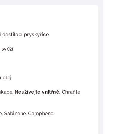
 destilací pryskyřice.
, svěží
 olej
ikace.
Neužívejte vnitřně.
Chraňte
.
e, Sabinene, Camphene