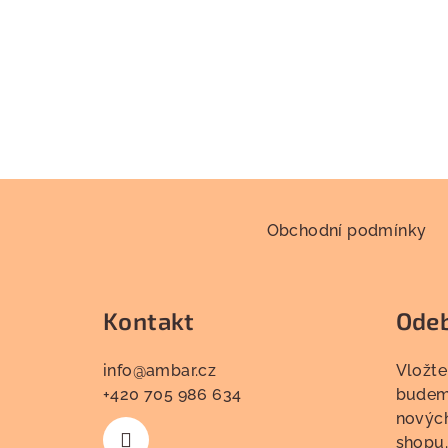
Z
á
Obchodní podmínky
p
a
Kontakt
Odeb
t
info
@
ambar.cz
Vložte
í
+420 705 986 634
budeme
novýc
shopu.