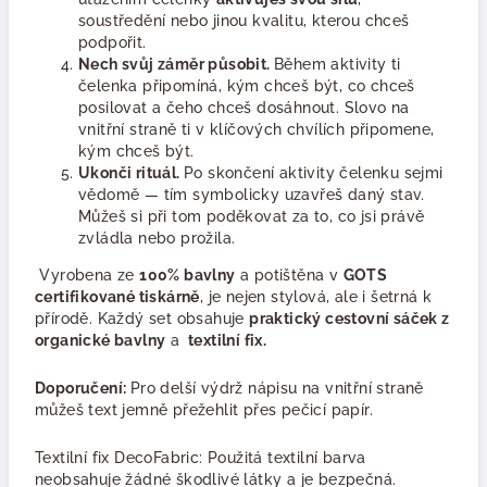
soustředění nebo jinou kvalitu, kterou chceš
podpořit.
Nech svůj záměr působit.
Během aktivity ti
čelenka připomíná, kým chceš být, co chceš
posilovat a čeho chceš dosáhnout. Slovo na
vnitřní straně ti v klíčových chvílích připomene,
kým chceš být.
Ukonči rituál.
Po skončení aktivity čelenku sejmi
vědomě — tím symbolicky uzavřeš daný stav.
Můžeš si při tom poděkovat za to, co jsi právě
zvládla nebo prožila.
Vyrobena ze
100% bavlny
a potištěna v
GOTS
certifikované tiskárně
, je nejen stylová, ale i šetrná k
přírodě. Každý set obsahuje
praktický cestovní sáček z
organické bavlny
a
textilní fix.
Doporučení:
Pro delší výdrž nápisu na vnitřní straně
můžeš text jemně přežehlit přes pečicí papír.
Textilní fix DecoFabric: Použitá textilní barva
neobsahuje žádné škodlivé látky a je bezpečná.