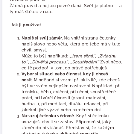
Žádná pravidla nejsou pevně daná. Svět je plátno — a
ty máš štětec v ruce.
Jak ji používat
Napiš si svůj záměr.
Na vnitřní stranu čelenky
napiš slovo nebo větu, která pro tebe má v tuto
chvíli smysl.
Může to být například:
„Jsem silná.“
,
„Zvládnu
to.“
,
„Důvěřuj procesu.“
,
„Soustředění.“
Zvol něco,
co tě podpoří v tom, co právě potřebuješ.
Vyber si situaci nebo činnost, kdy ji chceš
nosit.
MindBand si vezmi při aktivitě, kde chceš
být ve svém nejlepším nastavení. Například: při
tréninku, běhu, cvičení, při učení, soustředěné
práci, při tvůrčí činnosti (psaní, malování,
hudba...), při meditaci, rituálu, relaxaci, při
jakékoli jiné výzvě nebo náročném dni
Nasazuj čelenku vědomě.
Když si čelenku
uvazuješ, chvíli se zastav. Připomeň si, jaký
záměr do ní vkládáš. Představ si, že každým
utažením čelenky
aktivuješ svou sílu
,