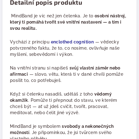
Detailní popis produktu
MindBand je víc než jen čelenka. Je to
osobní nástroj,
který ti pomáhá tvořit své vnitřní nastavení — a tím i
svou realitu.
Vychází z principu
enclothed cognition
— vědecky
potvrzeného faktu, že to, co nosíme, ovlivňuje naše
myšlení, sebevědomí i výkon.
Na vnitřní stranu si napíšeš
svůj vlastní záměr nebo
afirmaci
— slovo, větu, která ti v dané chvíli pomůže
posílit to, co potřebuješ.
Když si čelenku nasadíš, uděláš z toho
vědomý
okamžik
. Pomůže ti přepnout do stavu, ve kterém
chceš být — ať už jdeš cvičit, tvořit, pracovat,
meditovat, nebo čelit jiné výzvě.
MindBand je symbolem
svobody a nekonečných
možností
. Je připomínkou, že jsi tvůrcem svého
vlastního příběhu.