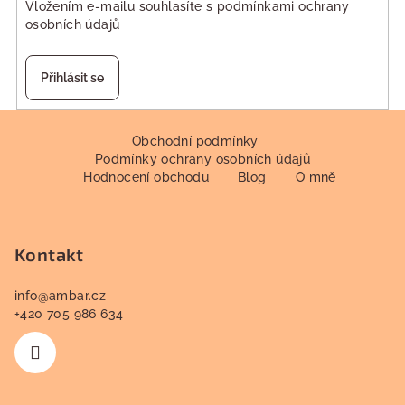
Vložením e-mailu souhlasíte s
podmínkami ochrany
osobních údajů
Přihlásit se
Z
á
Obchodní podmínky
Podmínky ochrany osobních údajů
p
Hodnocení obchodu
Blog
O mně
a
t
í
Kontakt
info
@
ambar.cz
+420 705 986 634