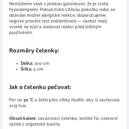
Nemůžeme však s jistotou garantovat, že je zcela
hypoalergenní. Pokud máte citlivou pokožku nebo se
obáváte možné alergické reakce, doporučujeme
nejprve provést test snášenlivosti — nanést malý
vzorek na kůži a sledovat reakci před běžným
používáním.
Rozměry čelenky:
Délka:
100 cm
Šířka:
5 cm
Jak o čelenku pečovat:
Per na
30 °C
a žehli přes vlhký hadřík, aby si zachovala
svůj tvar.
Obsah balení:
zavazovací čelenka, textilní fix, cestovní
sáček z organické bavlny