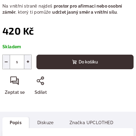
Na vnitřní straně najdeš
prostor pro afirmaci nebo osobní
záměr
, který ti pomůže
udržet jasný směr a vnitřní sílu
.
420 Kč
Měrná
Skladem
cena:
−
+
Do košíku
Zeptat se
Sdílet
Popis
Diskuze
Značka
UPCLOTHED