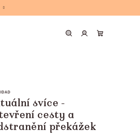
Hledat
Přihlášení
Nákupní
košík
NIDAD
ituální svíce -
tevření cesty a
dstranění překážek