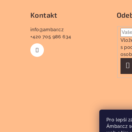
p
a
Kontakt
Odeb
t
info
@
ambar.cz
í
+420 705 986 634
Vlož
s
po
osob
P
s
Pro lepší 
Ámbar.cz s