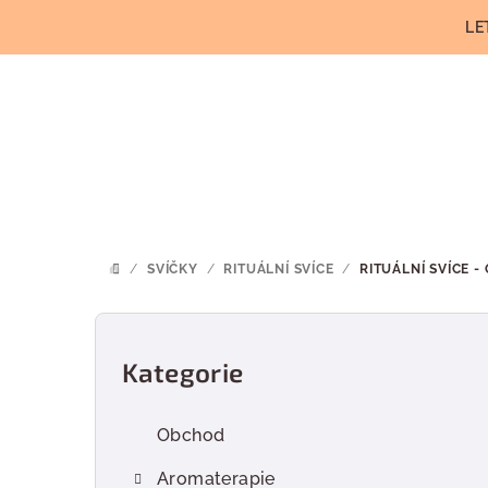
Přejít
LE
na
obsah
/
SVÍČKY
/
RITUÁLNÍ SVÍCE
/
RITUÁLNÍ SVÍCE 
DOMŮ
P
o
Kategorie
Přeskočit
kategorie
s
Obchod
t
Aromaterapie