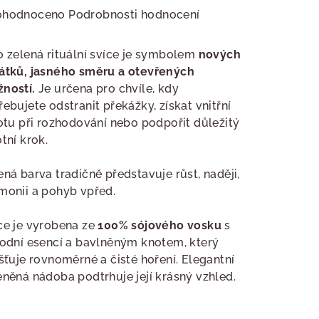
měrné
ohodnoceno
Podrobnosti hodnocení
nocení
duktu
o zelená rituální svíce je symbolem
nových
átků, jasného směru a otevřených
ností.
Je určena pro chvíle, kdy
řebujete odstranit překážky, získat vnitřní
totu při rozhodování nebo podpořit důležitý
zdiček.
otní krok.
ená barva tradičně představuje růst, naději,
monii a pohyb vpřed.
ce je vyrobena ze
100% sójového vosku
s
rodní esencí a bavlněným knotem, který
išťuje rovnoměrné a čisté hoření. Elegantní
eněná nádoba podtrhuje její krásný vzhled.