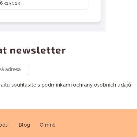
6315013
at newsletter
ailu souhlasíte s
podmínkami ochrany osobních údajů
hodu
Blog
O mně