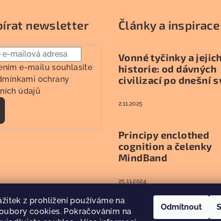
írat newsletter
Články a inspirace
Vonné tyčinky a jejic
historie: od dávných
ením e-mailu souhlasíte
civilizací po dnešní s
dmínkami ochrany
ních údajů
2.11.2025
řihlásit
e
Principy enclothed
cognition a čelenky
MindBand
25.11.2024
zážitek z prohlížení používáme na
Odmítnout
S
oubory cookies. Pokračováním na