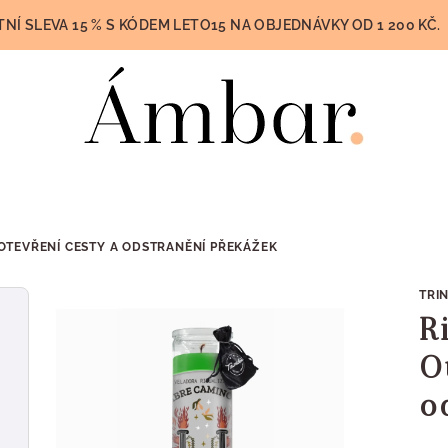
TNÍ SLEVA 15 % S KÓDEM LETO15 NA OBJEDNÁVKY OD 1 200 KČ.
- OTEVŘENÍ CESTY A ODSTRANĚNÍ PŘEKÁŽEK
TRI
R
O
o