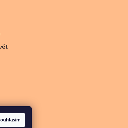
h
vět
ouhlasím