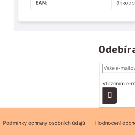
EAN
:
843000
Odebír
Vložením e-m
Přihlásit
se
Podmínky ochrany osobních údajů
Hodnocení obc