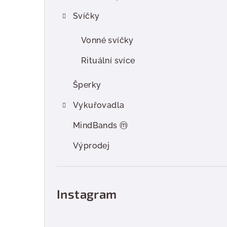
r
Svíčky
a
n
Vonné svíčky
n
Rituální svíce
í
Šperky
p
Vykuřovadla
a
MindBands ⓜ
n
Výprodej
e
l
Instagram