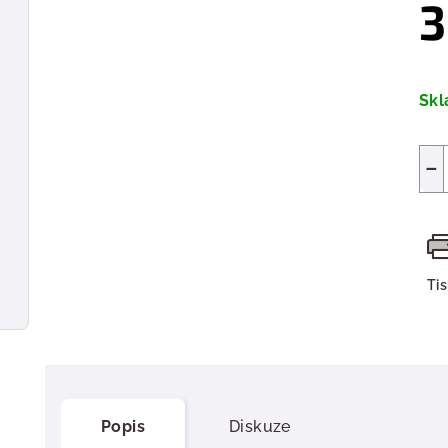
3
Měr
cen
Sk
−
Ti
Popis
Diskuze