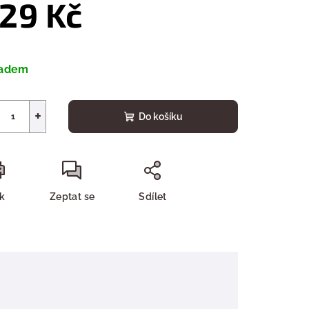
29 Kč
ná
a:
ladem
+
Do košíku
sk
Zeptat se
Sdílet