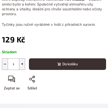
směsi bylin a koření. Společně vytvářejí atmosféru síly,
ochrany a vitality, ideální pro chvíle soustředění nebo očisty
prostoru.
Tyčinky jsou ručně vyráběné v Indii z přírodních surovin.
129 Kč
Měrná
Skladem
cena:
−
+
Do košíku
Zeptat se
Sdílet