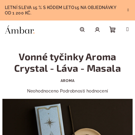
Přejít
LETNÍ SLEVA 15 % S KÓDEM LETO15 NA OBJEDNÁVKY
na
OD 1 200 KČ.
obsah
Nákupn
Hledat
Přihlášení
Vonné tyčinky Aroma
košík
Crystal - Láva - Masala
AROMA
Průměrné
Neohodnoceno
Podrobnosti hodnocení
hodnocení
produktu
je
0,0
z
5
hvězdiček.