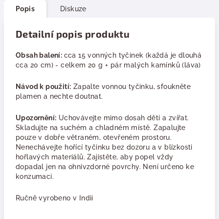
Popis
Diskuze
Detailní popis produktu
Obsah balení:
cca 15 vonných tyčinek (každá je dlouhá
cca 20 cm) - celkem 20 g + pár malých kamínků (láva)
Návod k použití:
Zapalte vonnou tyčinku, sfoukněte
plamen a nechte doutnat.
Upozornění:
Uchovávejte mimo dosah dětí a zvířat.
Skladujte na suchém a chladném místě. Zapalujte
pouze v dobře větraném, otevřeném prostoru.
Nenechávejte hořící tyčinku bez dozoru a v blízkosti
hořlavých materiálů. Zajistěte, aby popel vždy
dopadal jen na ohnivzdorné povrchy. Není určeno ke
konzumaci.
Ručně vyrobeno v Indii