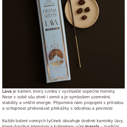
Láva
je kámen, který vzniká z vychladlé sopečné horniny.
Nese v sobě sílu ohně i země a je symbolem uzemnění,
stability a vnitřní energie. Připomíná nám propojení s přírodou
a schopnost překonávat překážky s odvahou a pevností.
Každé balení vonných tyčinek obsahuje drobné kamínky lávy,
které doplňují intenzivní a kořeněnou vůni
masala
– tradiční