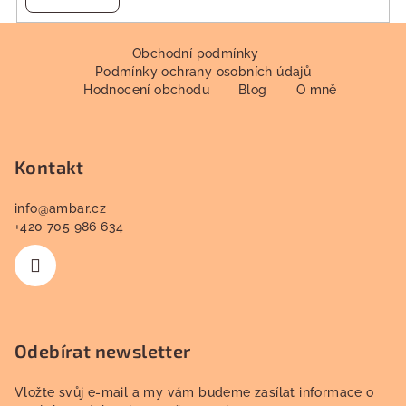
Z
á
Obchodní podmínky
Podmínky ochrany osobních údajů
p
Hodnocení obchodu
Blog
O mně
a
t
í
Kontakt
info
@
ambar.cz
+420 705 986 634
Odebírat newsletter
Vložte svůj e-mail a my vám budeme zasílat informace o