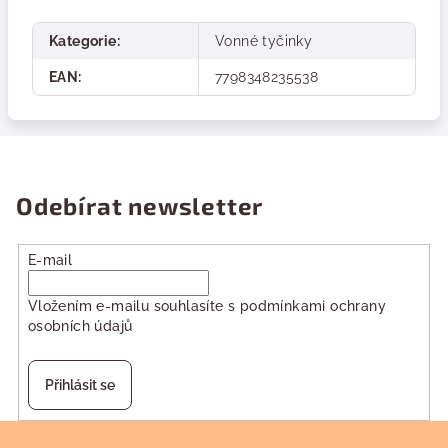
Kategorie
:
Vonné tyčinky
EAN
:
7798348235538
Odebírat newsletter
E-mail
Vložením e-mailu souhlasíte s
podmínkami ochrany
osobních údajů
Přihlásit se
Z