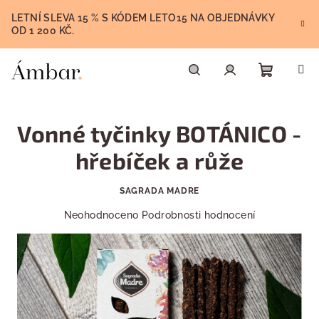
Přejít
LETNÍ SLEVA 15 % S KÓDEM LETO15 NA OBJEDNÁVKY
na
OD 1 200 KČ.
obsah
Nákupn
Hledat
Přihlášení
Vonné tyčinky BOTÁNICO -
košík
hřebíček a růže
SAGRADA MADRE
Průměrné
Neohodnoceno
Podrobnosti hodnocení
hodnocení
produktu
je
0,0
z
5
hvězdiček.