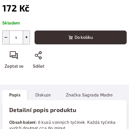
172 Kč
Měrná
Skladem
cena:
−
+
Do košíku
Zeptat se
Sdílet
Popis
Diskuze
Značka
Sagrada Madre
Detailní popis produktu
Obsah balení:
6 kusů vonných tyčinek. Každá tyčinka
vydrží doutnat cca 60 minut.