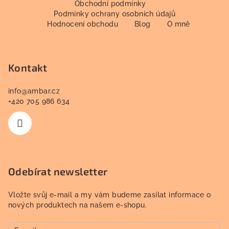
á
Obchodní podmínky
Podmínky ochrany osobních údajů
p
Hodnocení obchodu
Blog
O mně
a
t
í
Kontakt
info
@
ambar.cz
+420 705 986 634
Odebírat newsletter
Vložte svůj e-mail a my vám budeme zasílat informace o
nových produktech na našem e-shopu.