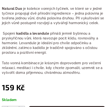
Natural Duo
je kolekce vonných tyčinek, ve které se v jedné
tyčince propojují dvě přírodní ingredience – jedna polovina je
tvořena jednou vůní, druhá polovina druhou. Při vykuřování se
jejich vůně postupně rozvíjejí a vytvářejí harmonický celek.
Spojení
kadidla a levandule
přináší jemně bylinnou a
pryskyřičnou vůni, která navozuje pocit klidu, rovnováhy a
harmonie. Levandule je ideální pro chvíle odpočinku a
zklidnění, zatímco kadidlo je tradičně spojováno s očistou
prostoru a pozitivní energií.
Tato vonná kombinace je krásným doprovodem pro večerní
relaxaci, meditaci i chvíle, kdy chcete zpomalit, uzemnit se a
vytvořit doma příjemnou, chráněnou atmosféru.
159 Kč
Měrná
Skladem
cena: