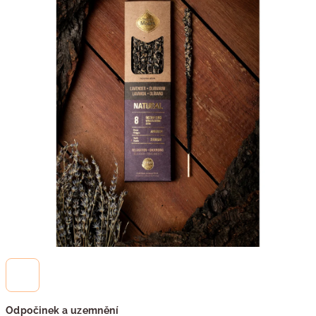
5
hvězdiček.
Odpočinek a uzemnění