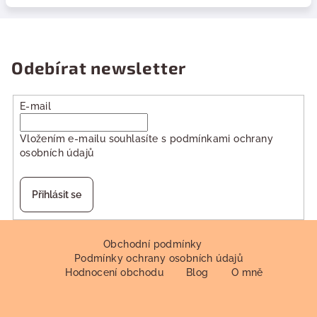
Odebírat newsletter
E-mail
Vložením e-mailu souhlasíte s
podmínkami ochrany
osobních údajů
Přihlásit se
Z
á
Obchodní podmínky
Podmínky ochrany osobních údajů
p
Hodnocení obchodu
Blog
O mně
a
t