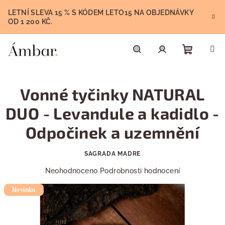
Přejít
LETNÍ SLEVA 15 % S KÓDEM LETO15 NA OBJEDNÁVKY
na
OD 1 200 KČ.
obsah
Nákupn
Hledat
Přihlášení
Vonné tyčinky NATURAL
košík
DUO - Levandule a kadidlo -
Odpočinek a uzemnění
SAGRADA MADRE
Průměrné
Neohodnoceno
Podrobnosti hodnocení
hodnocení
Novinka
produktu
je
0,0
z