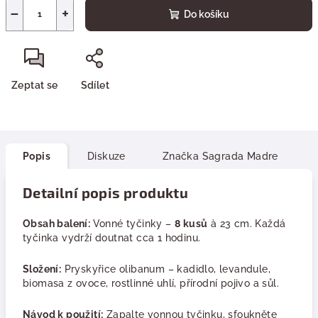
−
+
Do košíku
Zeptat se
Sdílet
Popis
Diskuze
Značka
Sagrada Madre
Detailní popis produktu
Obsah balení:
Vonné tyčinky –
8 kusů
à 23 cm. Každá
tyčinka vydrží doutnat cca 1 hodinu.
Složení:
Pryskyřice olibanum – kadidlo, levandule,
biomasa z ovoce, rostlinné uhlí, přírodní pojivo a sůl.
Návod k použití:
Zapalte vonnou tyčinku, sfoukněte