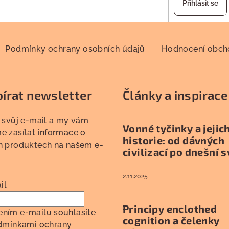
Přihlásit se
Podmínky ochrany osobních údajů
Hodnocení obc
írat newsletter
Články a inspirace
 svůj e-mail a my vám
Vonné tyčinky a jejic
 zasílat informace o
historie: od dávných
h produktech na našem e-
civilizací po dnešní s
2.11.2025
il
Principy enclothed
ením e-mailu souhlasíte
cognition a čelenky
dmínkami ochrany