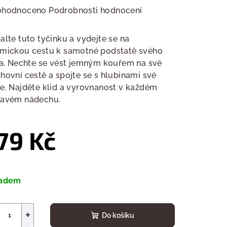
měrné
ohodnoceno
Podrobnosti hodnocení
nocení
duktu
alte tuto tyčinku a vydejte se na
mickou cestu k samotné podstatě svého
ra. Nechte se vést jemným kouřem na své
hovní cestě a spojte se s hlubinami své
e. Najděte klid a vyrovnanost v každém
zdiček.
avém nádechu.
79 Kč
ná
a:
ladem
+
Do košíku