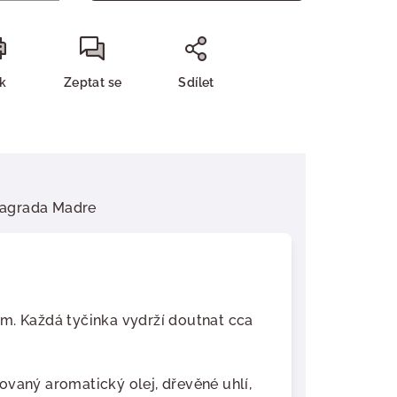
sk
Zeptat se
Sdílet
agrada Madre
cm. Každá tyčinka vydrží doutnat cca
vaný aromatický olej, dřevěné uhlí,