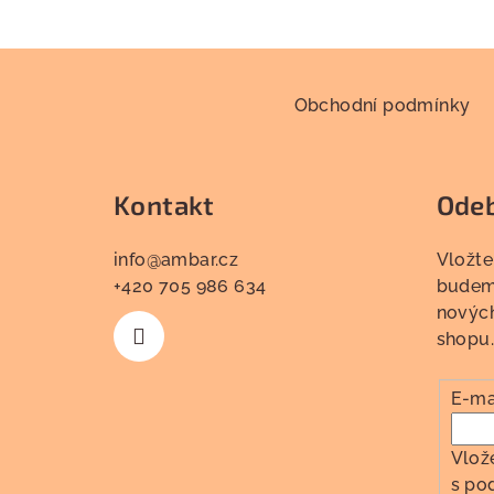
Z
á
Obchodní podmínky
p
a
Kontakt
Odeb
t
info
@
ambar.cz
Vložte
í
+420 705 986 634
budeme
novýc
shopu.
E-ma
Vlož
s
po