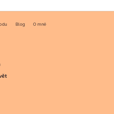
hodu
Blog
O mně
h
vět