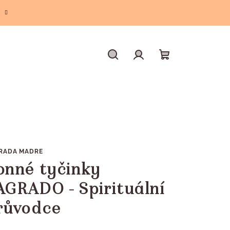
Hledat
Přihlášení
Nákupní
košík
RADA MADRE
onné tyčinky
AGRADO - Spirituální
růvodce