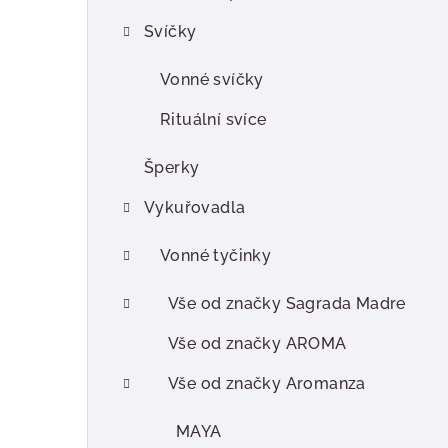
r
Svíčky
a
n
Vonné svíčky
n
Rituální svíce
í
Šperky
p
Vykuřovadla
a
Vonné tyčinky
n
e
Vše od značky Sagrada Madre
l
Vše od značky AROMA
Vše od značky Aromanza
MAYA