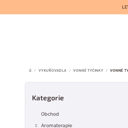
Přejít
LE
na
obsah
/
VYKUŘOVADLA
/
VONNÉ TYČINKY
/
VONNÉ TY
DOMŮ
P
o
Kategorie
Přeskočit
kategorie
s
Obchod
t
Aromaterapie