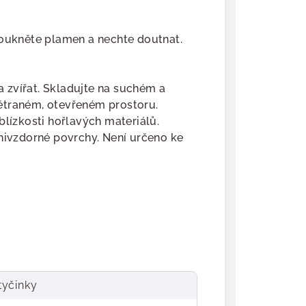
oukněte plamen a nechte doutnat.
 zvířat. Skladujte na suchém a
ětraném, otevřeném prostoru.
blízkosti hořlavých materiálů.
hnivzdorné povrchy. Není určeno ke
tyčinky