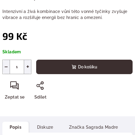
Intenzivní a živá kombinace vůní této vonné tyčinky zvyšuje
vibrace a rozšiřuje energii bez hranic a omezení.
99 Kč
Měrná
Skladem
cena:
−
+
Do košíku
Zeptat se
Sdílet
Popis
Diskuze
Značka
Sagrada Madre