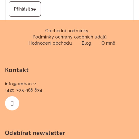
Přihlásit se
Z
á
Obchodní podmínky
Podmínky ochrany osobních údajů
p
Hodnocení obchodu
Blog
O mně
a
t
í
Kontakt
info
@
ambar.cz
+420 705 986 634
Odebírat newsletter