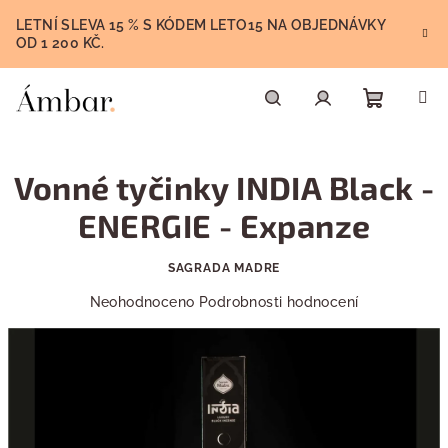
Přejít
LETNÍ SLEVA 15 % S KÓDEM LETO15 NA OBJEDNÁVKY
na
OD 1 200 KČ.
obsah
Nákupn
Hledat
Přihlášení
Vonné tyčinky INDIA Black -
košík
ENERGIE - Expanze
SAGRADA MADRE
Průměrné
Neohodnoceno
Podrobnosti hodnocení
hodnocení
produktu
je
0,0
z
5
hvězdiček.