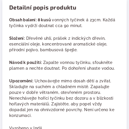
Detailní popis produktu
Obsah balení: 8 kusů
vonných tyčinek á 23cm. Každá
tyčinka vydrží doutnat cca 90 minut.
Složení:
Dřevěné uhlí, prášek z indických dřevin,
esenciální oleje, koncentrované aromatické oleje,
přírodní pojivo, bambusová špejle.
Návod k použití:
Zapalte vonnou tyčinku, sfoukněte
plamen a nechte doutnat. Po dohoření uhaste vodou.
Upozornění:
Uchovávejte mimo dosah dětí a zvířat.
Skladujte na suchém a chladném místě. Zapalujte
pouze v dobře větraném, otevřeném prostoru.
Nenechávejte hořící tyčinku bez dozoru a v blízkosti
hořlavých materiálů. Zajistěte, aby popel vždy
dopadal jen na ohnivzdorné povrchy. Není určeno ke
konzumaci.
Vyrobeno v Indii