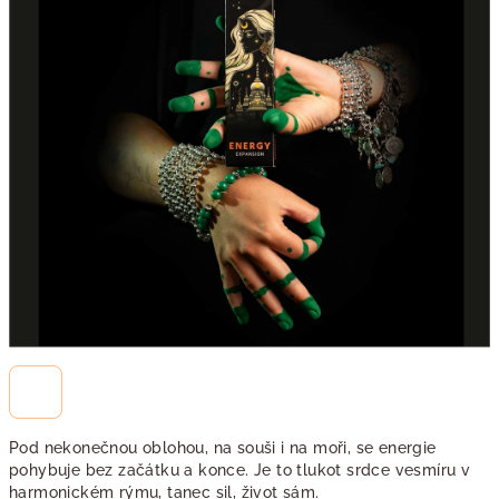
Pod nekonečnou oblohou, na souši i na moři, se energie
pohybuje bez začátku a konce. Je to tlukot srdce vesmíru v
harmonickém rýmu, tanec sil, život sám.