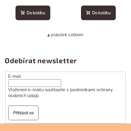
Do košíku
Do košíku
4
položek celkem
O
v
l
á
Odebírat newsletter
d
a
E-mail
c
í
Vložením e-mailu souhlasíte s
podmínkami ochrany
p
osobních údajů
r
v
k
Přihlásit se
y
v
Z