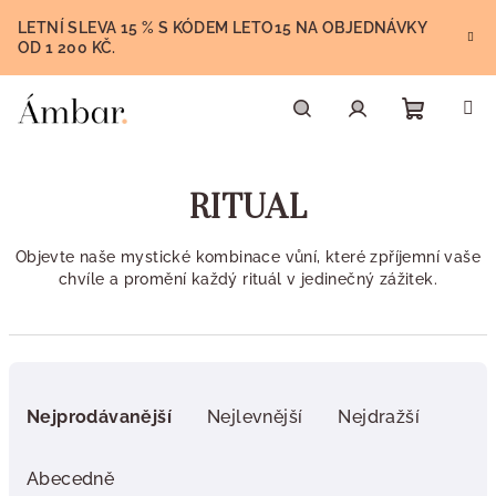
Přejít
LETNÍ SLEVA 15 % S KÓDEM LETO15 NA OBJEDNÁVKY
na
OD 1 200 KČ.
obsah
Nákupn
Hledat
Přihlášení
RITUAL
košík
Objevte naše mystické kombinace vůní, které zpříjemní vaše
chvíle a promění každý rituál v jedinečný zážitek.
Ř
a
Nejprodávanější
Nejlevnější
Nejdražší
z
e
Abecedně