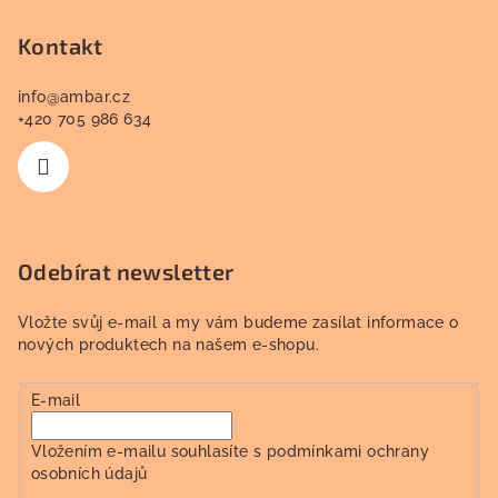
u
t
í
Kontakt
info
@
ambar.cz
+420 705 986 634
Odebírat newsletter
Vložte svůj e-mail a my vám budeme zasílat informace o
nových produktech na našem e-shopu.
E-mail
Vložením e-mailu souhlasíte s
podmínkami ochrany
osobních údajů