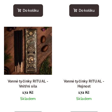
ů
Do košíku
Do košíku
Vonné tyčinky RITUAL -
Vonné tyčinky RITUAL -
Vnitřní síla
Hojnost
172 Kč
172 Kč
Skladem
Skladem