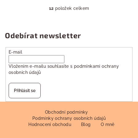
12
položek celkem
O
v
l
á
Odebírat newsletter
d
a
E-mail
c
í
Vložením e-mailu souhlasíte s
podmínkami ochrany
p
osobních údajů
r
v
k
Přihlásit se
y
v
Z
ý
á
Obchodní podmínky
p
Podmínky ochrany osobních údajů
p
i
Hodnocení obchodu
Blog
O mně
a
s