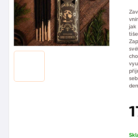
hod
pro
Zav
je
vní
0,0
jak
z
tiš
5
Zap
hvě
své
cho
vyu
při
seb
den
1
Měr
cen
Sk