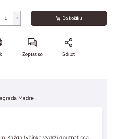
+
Do košíku
sk
Zeptat se
Sdílet
agrada Madre
m. Každá tyčinka vydrží doutnat cca