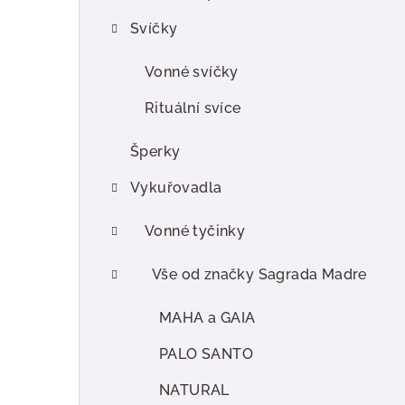
r
Svíčky
a
n
Vonné svíčky
n
Rituální svíce
í
Šperky
p
Vykuřovadla
a
Vonné tyčinky
n
e
Vše od značky Sagrada Madre
l
MAHA a GAIA
PALO SANTO
NATURAL