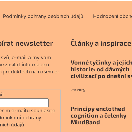
Podmínky ochrany osobních údajů
Hodnocení obc
írat newsletter
Články a inspirace
 svůj e-mail a my vám
Vonné tyčinky a jejic
 zasílat informace o
historie: od dávných
h produktech na našem e-
civilizací po dnešní s
2.11.2025
il
Principy enclothed
ením e-mailu souhlasíte
cognition a čelenky
dmínkami ochrany
MindBand
ních údajů