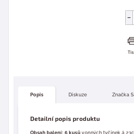
−
Ti
Popis
Diskuze
Značka
S
Detailní popis produktu
Obsah balení: 6 kusů
vonných tyčinek á 23c