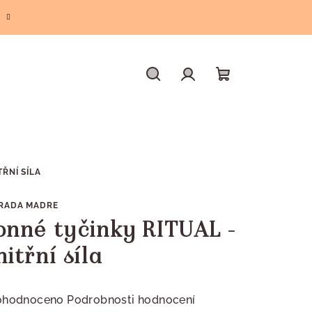
Hledat
Přihlášení
Nákupní
košík
TŘNÍ SÍLA
RADA MADRE
onné tyčinky RITUAL -
nitřní síla
měrné
ohodnoceno
Podrobnosti hodnocení