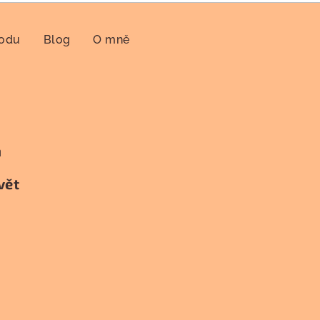
hodu
Blog
O mně
h
vět