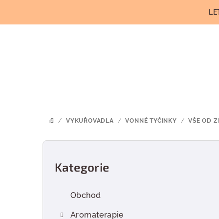
Přejít
LE
na
obsah
/
VYKUŘOVADLA
/
VONNÉ TYČINKY
/
VŠE OD 
DOMŮ
P
o
Kategorie
Přeskočit
kategorie
s
Obchod
t
Aromaterapie