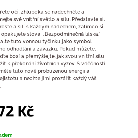
nocení
duktu
řete oči, zhluboka se nadechněte a
mejte své vnitřní světlo a sílu. Představte si,
 roste a sílí s každým nádechem, zatímco si
e opakujete slova: „Bezpodmínečná láska.“
alte tuto vonnou tyčinku jako symbol
zdiček.
ho odhodlání a závazku. Pokud můžete,
ďte bosí a přemýšlejte, jak svou vnitřní sílu
žít k překonání životních výzev. S vděčností
jměte tuto nově probuzenou energii a
ejistotu a nechte jimi prozářit každý váš
.
72 Kč
ná
a:
ladem