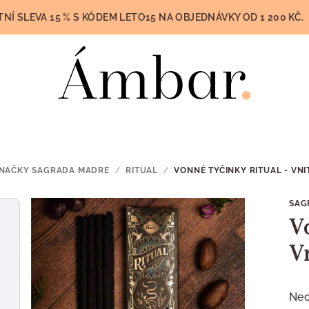
TNÍ SLEVA 15 % S KÓDEM LETO15 NA OBJEDNÁVKY OD 1 200 KČ.
ZNAČKY SAGRADA MADRE
/
RITUAL
/
VONNÉ TYČINKY RITUAL - VNI
SAG
V
V
Prů
Ne