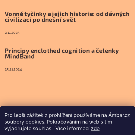
Vonné tyčinky a jejich historie: od dávných
civilizací po dnešní svět
2.11.2025
Principy enclothed cognition a čelenky
MindBand
25.11.2024
Pro lepší zážitek z prohlížení používáme na Ámbar.cz
soubory cookies. Pokračováním na web s tím
vyjadřujete souhlas... Více informací
zde
.