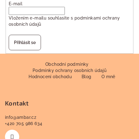
E-mail
Vložením e-mailu souhlasíte s
podmínkami ochrany
osobních údajů
Přihlásit se
Z
á
Obchodní podmínky
Podmínky ochrany osobních údajů
p
Hodnocení obchodu
Blog
O mně
a
t
í
Kontakt
info
@
ambar.cz
+420 705 986 634