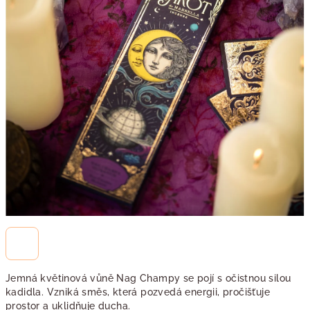
Jemná květinová vůně Nag Champy se pojí s očistnou silou
kadidla. Vzniká směs, která pozvedá energii, pročišťuje
prostor a uklidňuje ducha.