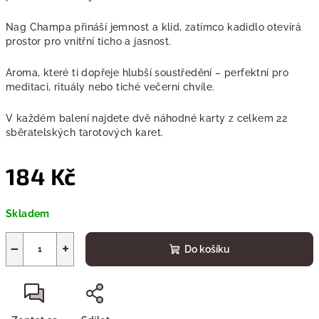
Nag Champa přináší jemnost a klid, zatímco kadidlo otevírá
prostor pro vnitřní ticho a jasnost.
Aroma, které ti dopřeje hlubší soustředění – perfektní pro
meditaci, rituály nebo tiché večerní chvíle.
V každém balení najdete dvě náhodné karty z celkem 22
sběratelských tarotových karet.
184 Kč
Měrná
Skladem
cena:
−
+
Do košíku