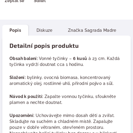
Zeptat se
Sdílet
Popis
Diskuze
Značka
Sagrada Madre
Detailní popis produktu
Obsah balení:
Vonné tyčinky –
6
kusů
à 23 cm. Každá
tyčinka vydrží doutnat cca 1 hodinu.
Složení:
bylinky, ovocná biomasa, koncentrovaný
aromatický olej, rostlinné uhlí, přírodní pojivo a sůl.
Návod k použití:
Zapalte vonnou tyčinku, sfoukněte
plamen a nechte doutnat.
Upozornění:
Uchovávejte mimo dosah dětí a zvířat.
Skladujte na suchém a chladném místě. Zapalujte
pouze v dobře větraném, otevřeném prostoru.