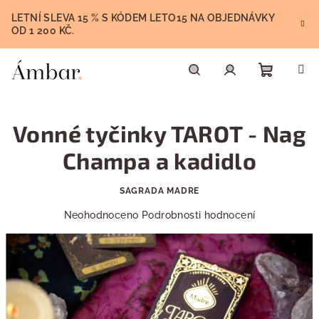
Přejít
LETNÍ SLEVA 15 % S KÓDEM LETO15 NA OBJEDNÁVKY
na
OD 1 200 KČ.
obsah
Nákupn
Hledat
Přihlášení
Vonné tyčinky TAROT - Nag
košík
Champa a kadidlo
SAGRADA MADRE
Průměrné
Neohodnoceno
Podrobnosti hodnocení
hodnocení
produktu
je
0,0
z
5
hvězdiček.