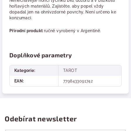
Nenechávejte hořící tyčinku bez dozoru a v blízkosti
hořlavých materiálů. Zajistěte, aby popel vždy
dopadal jen na ohnivzdorné povrchy. Není určeno ke
konzumaci.
Přírodní produkt
ručně vyrobený v Argentině.
Doplňkové parametry
Kategorie
:
TAROT
EAN
:
7798433091742
Odebírat newsletter